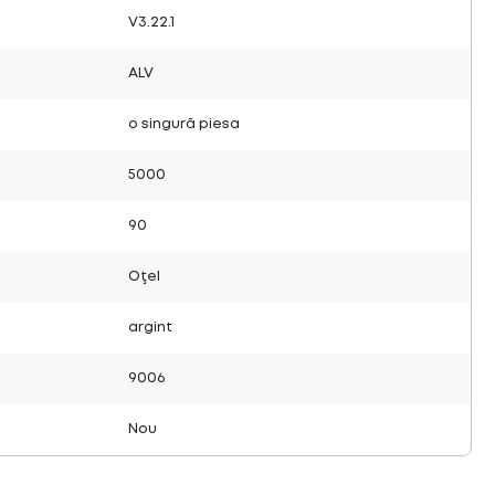
V3.22.1
ALV
o singură piesa
5000
90
Oţel
argint
9006
Nou