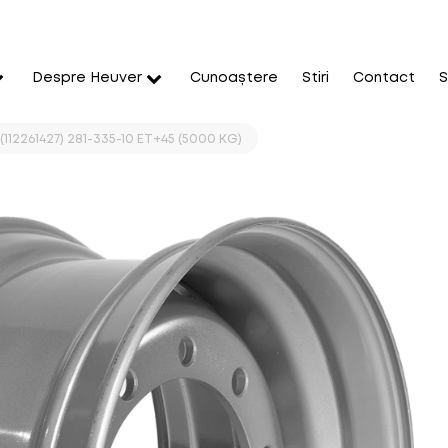
Despre Heuver
Cunoaștere
Stiri
Contact
S
 (112261427) 281-335-10 ET+45 (5000 KG)