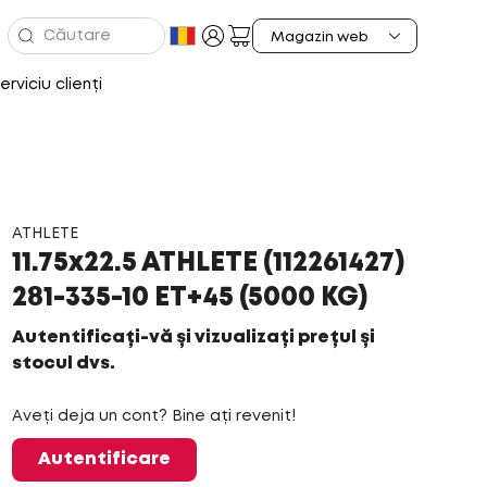
erviciu clienți
ATHLETE
11.75x22.5 ATHLETE (112261427)
281-335-10 ET+45 (5000 KG)
Autentificați-vă și vizualizați prețul și
stocul dvs.
Aveți deja un cont? Bine ați revenit!
Autentificare