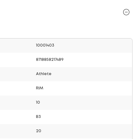
10001403
8718858217489
Athlete
RIM
10
B3
20