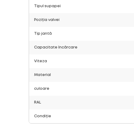
Tipul supapei
Poziția valvei
Tip jantă
Capacitate încărcare
Viteza
Material
culoare
RAL
Condiție