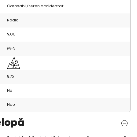
Carosabil/teren accidentat
Radial
9.00
M+S
8.75
Nu
Nou
elopă