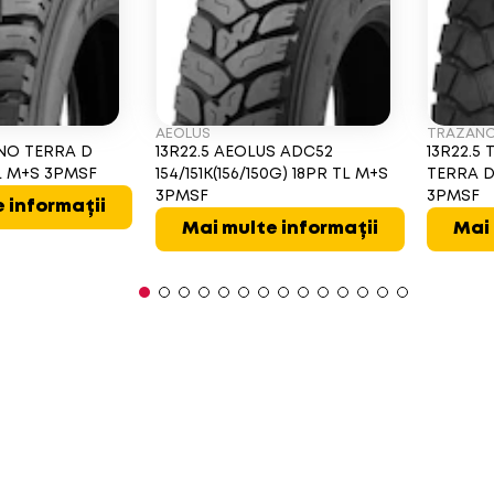
AEOLUS
TRAZAN
ANO TERRA D
13R22.5 AEOLUS ADC52
13R22.5
TL M+S 3PMSF
154/151K(156/150G) 18PR TL M+S
TERRA D 
3PMSF
3PMSF
 informații
Mai multe informații
Mai 