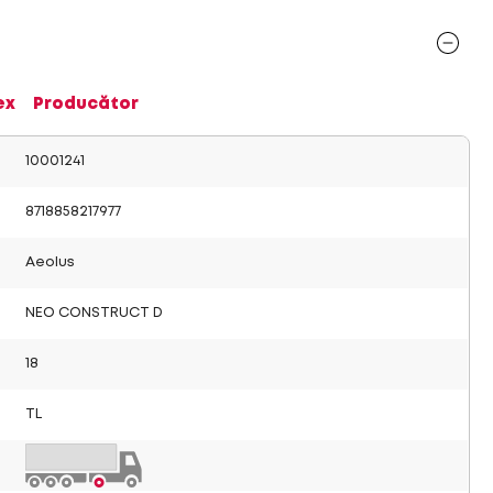
ex
Producător
10001241
8718858217977
Aeolus
NEO CONSTRUCT D
18
TL