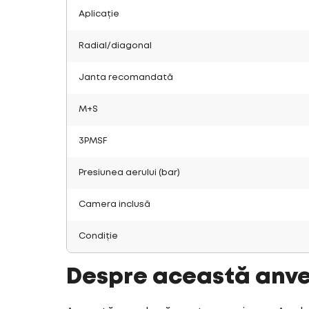
Aplicație
Radial/diagonal
Janta recomandată
M+S
3PMSF
Presiunea aerului (bar)
Camera inclusă
Condiție
Despre această anv