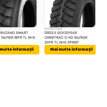
O
GOODYEAR
A
 TRAZANO SMART
13R22.5 GOODYEAR
1
156/151K 18PR TL M+S
OMNITRAC D HD 156/150K
15
20PR TL M+S 3PMSF
multe informații
Mai multe informații