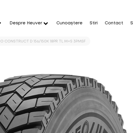
Despre Heuver
Cunoaștere
Stiri
Contact
S
EO CONSTRUCT D 156/150K 18PR TL M+S 3PMSF