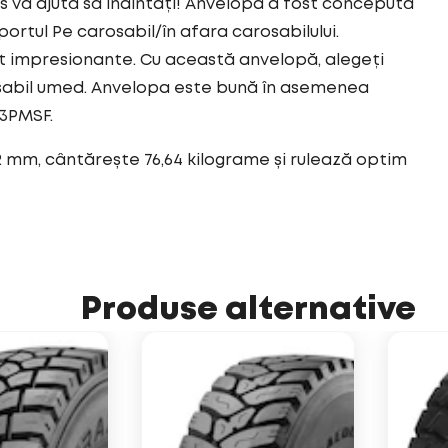
vă ajută să înaintați! Anvelopa a fost concepută
rtul Pe carosabil/în afara carosabilului.
nt impresionante. Cu această anvelopă, alegeți
sabil umed. Anvelopa este bună în asemenea
 3PMSF.
2 mm, cântărește 76,64 kilograme și rulează optim
Produse alternative