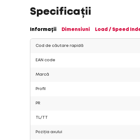
Specificații
Informații
Dimensiuni
Load / Speed Ind
Cod de căutare rapidă
EAN code
Marcă
Profil
PR
TL/TT
Poziția axului