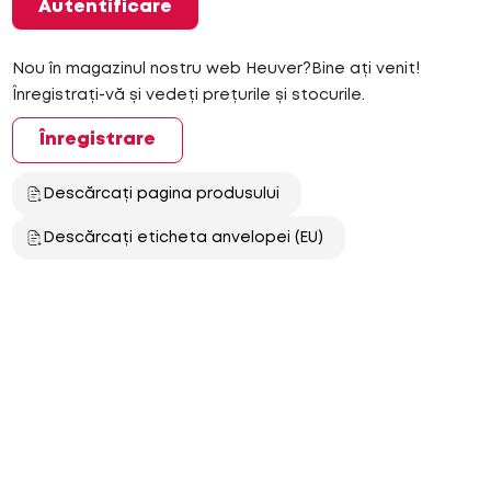
Autentificare
Nou în magazinul nostru web Heuver?Bine ați venit!
Înregistrați-vă și vedeți prețurile și stocurile.
Înregistrare
Descărcați pagina produsului
Descărcați eticheta anvelopei (EU)