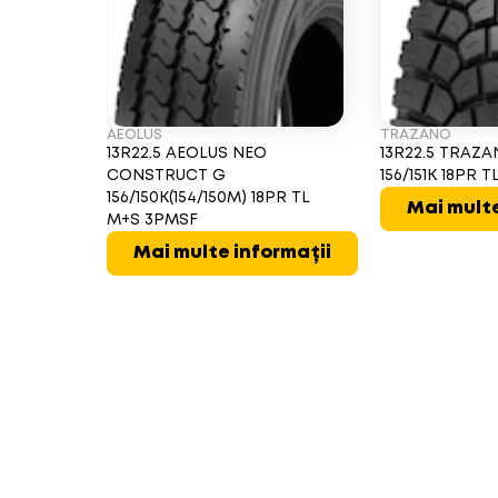
AEOLUS
TRAZANO
13R22.5 AEOLUS NEO
13R22.5 TRAZ
CONSTRUCT G
156/151K 18PR 
156/150K(154/150M) 18PR TL
Mai multe
M+S 3PMSF
Mai multe informații