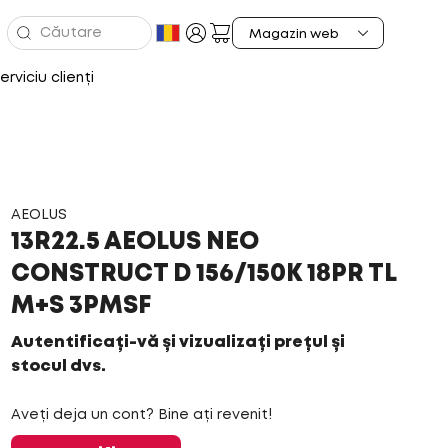
erviciu clienți
AEOLUS
13R22.5 AEOLUS NEO
CONSTRUCT D 156/150K 18PR TL
M+S 3PMSF
Autentificați-vă și vizualizați prețul și
stocul dvs.
Aveți deja un cont? Bine ați revenit!