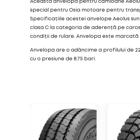
Această anvelopă pentru camioane Aeolus 
special pentru Osia motoare pentru transpo
Specificațiile acestei anvelope Aeolus su
clasa C la categoria de aderență pe caro
condiții de rulare. Anvelopa este marcată
Anvelopa are o adâncime a profilului de 2
cu o presiune de 8,75 bari.