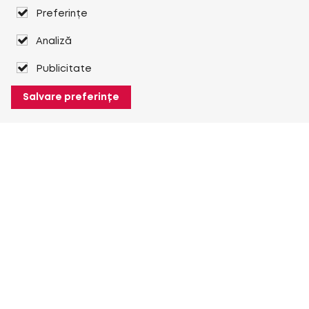
Preferințe
Analiză
Publicitate
Salvare preferințe
Despre Heuver
Despre Heuver
Istoric
Mai multe Despre Heuver