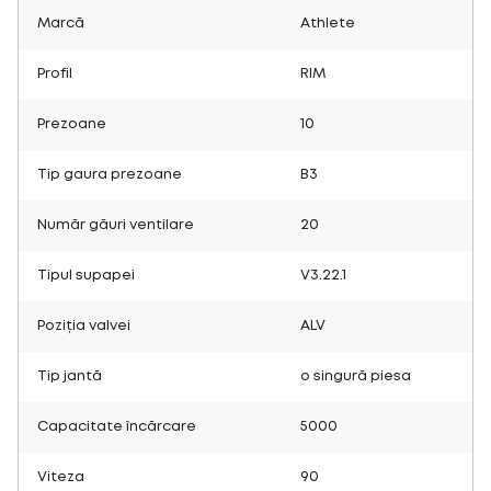
Marcă
Athlete
Profil
RIM
Prezoane
10
Tip gaura prezoane
B3
Număr găuri ventilare
20
Tipul supapei
V3.22.1
Poziția valvei
ALV
Tip jantă
o singură piesa
Capacitate încărcare
5000
Viteza
90