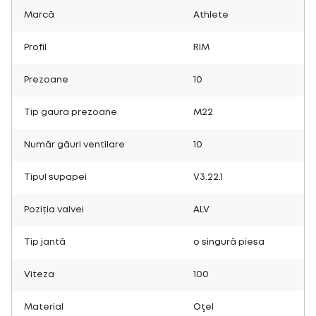
Marcă
Athlete
Profil
RIM
Prezoane
10
Tip gaura prezoane
M22
Număr găuri ventilare
10
Tipul supapei
V3.22.1
Poziția valvei
ALV
Tip jantă
o singură piesa
Viteza
100
Material
Oţel