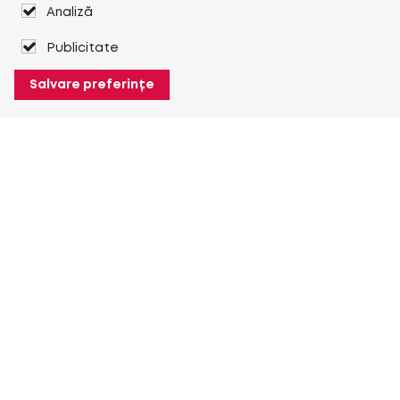
Analiză
Publicitate
Salvare preferințe
Despre Heuver
Despre Heuver
Istoric
Mai multe Despre Heuver