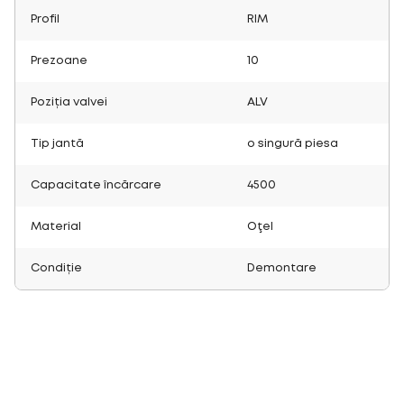
Profil
RIM
Prezoane
10
Poziția valvei
ALV
Tip jantă
o singură piesa
Capacitate încărcare
4500
Material
Oţel
Condiție
Demontare