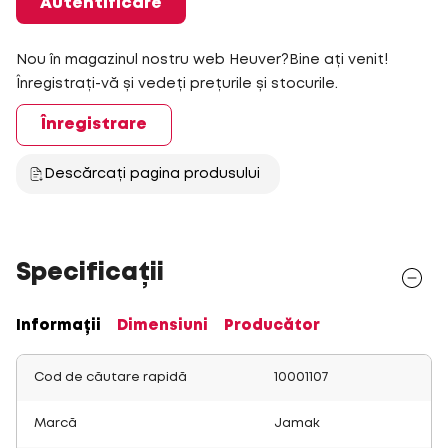
Autentificare
Nou în magazinul nostru web Heuver?Bine ați venit!
Înregistrați-vă și vedeți prețurile și stocurile.
Înregistrare
Descărcați pagina produsului
Specificații
Informații
Dimensiuni
Producător
Cod de căutare rapidă
10001107
Marcă
Jamak