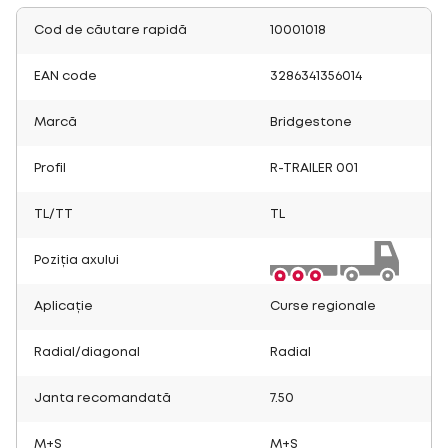
Cod de căutare rapidă
10001018
EAN code
3286341356014
Marcă
Bridgestone
Profil
R-TRAILER 001
TL/TT
TL
Poziția axului
Aplicație
Curse regionale
Radial/diagonal
Radial
Janta recomandată
7.50
M+S
M+S