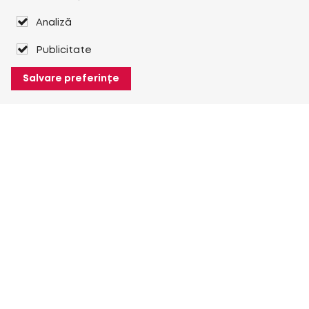
Analiză
Publicitate
Salvare preferințe
Despre Heuver
Despre Heuver
Istoric
Mai multe Despre Heuver
Heuver pentru mine
Conectare
Înregistrare