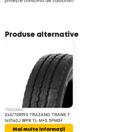
privește consumul de carburant.
Produse alternative
TRAZANO
245/70R19.5 TRAZANO TRANS T
141/140J 18PR TL M+S 3PMSF
Mai multe informații