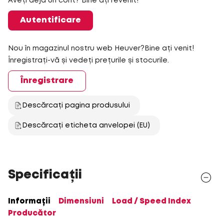
Aveți deja un cont? Bine ați revenit!
Autentificare
Nou în magazinul nostru web Heuver?Bine ați venit!
Înregistrați-vă și vedeți prețurile și stocurile.
Înregistrare
Descărcați pagina produsului
Descărcați eticheta anvelopei (EU)
Specificații
Informații
Dimensiuni
Load / Speed Index
Producător