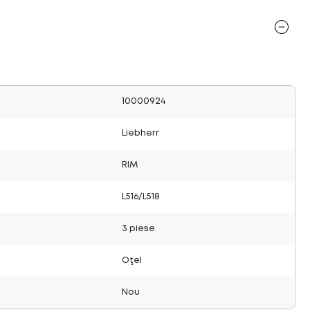
10000924
Liebherr
RIM
L516/L518
3 piese
Oţel
Nou