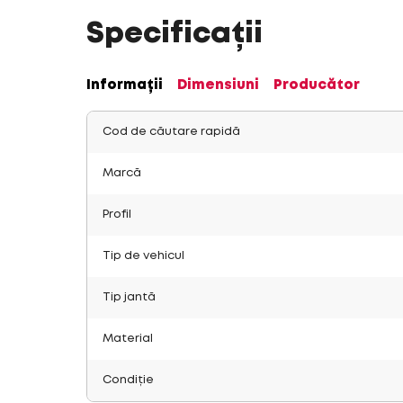
Specificații
Informații
Dimensiuni
Producător
Cod de căutare rapidă
Marcă
Profil
Tip de vehicul
Tip jantă
Material
Condiție