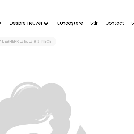
Despre Heuver
Cunoaștere
Stiri
Contact
S
M LIEBHERR L516/L518 3-PIECE