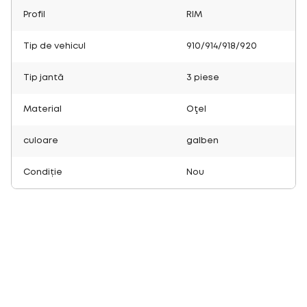
Profil
RIM
Tip de vehicul
910/914/918/920
Tip jantă
3 piese
Material
Oţel
culoare
galben
Condiție
Nou