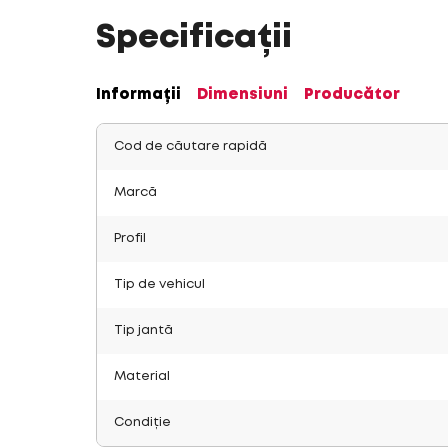
Specificații
Informații
Dimensiuni
Producător
Cod de căutare rapidă
Marcă
Profil
Tip de vehicul
Tip jantă
Material
Condiție