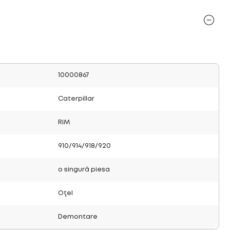
10000867
Caterpillar
RIM
910/914/918/920
o singură piesa
Oţel
Demontare