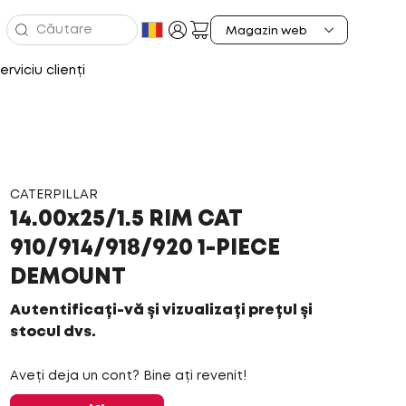
erviciu clienți
CATERPILLAR
14.00x25/1.5 RIM CAT
910/914/918/920 1-PIECE
DEMOUNT
Autentificați-vă și vizualizați prețul și
stocul dvs.
Aveți deja un cont? Bine ați revenit!