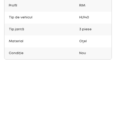
Profil
RIM
Tip de vehicul
HL940
Tip jantă
3 piese
Material
Oţel
Condiție
Nou